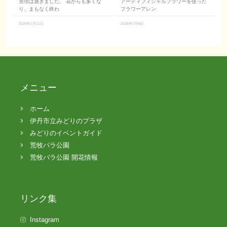
見頃は過ぎました。 花がらも多くな
アーティフィシャルフラワーを使った
り、まもなく終わ
フラワーアレン
2026年7月11日
2026年7月6日
メニュー
ホーム
伊丹市立みどりのプラザ
みどりのイベントガイド
荒牧バラ公園
荒牧バラ公園 開花情報
リンク集
Instagram