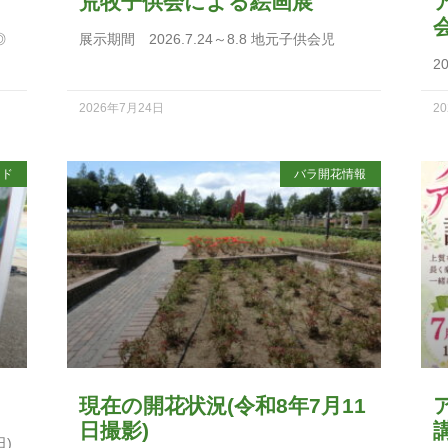
荒牧子供会による絵画展
◎
展示期間 2026.7.24～8.8 地元子供会児
2
2026年7月24日
2
イド
バラ開花情報
現在の開花状況(令和8年7月11
日撮影)
日)