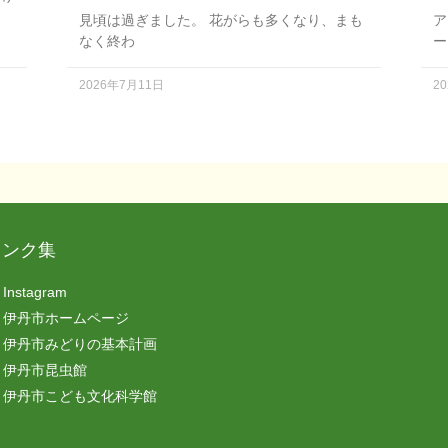
見頃は過ぎました。 花がらも多くなり、まも
ア
なく終わ
ー
2026年7月11日
2
リンク集
Instagram
伊丹市ホームページ
伊丹市みどりの基本計画
伊丹市昆虫館
伊丹市こども文化科学館