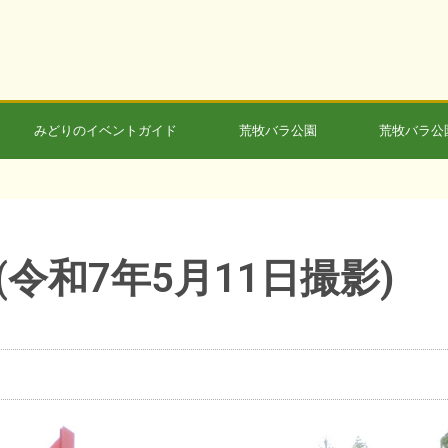
みどりのイベントガイド
荒牧バラ公園
荒牧バラ公
令和7年5月11日撮影)