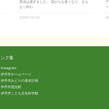
見頃は過ぎました。 花がらも多くなり、まも
ア
なく終わ
ー
2026年7月11日
2
リンク集
Instagram
伊丹市ホームページ
伊丹市みどりの基本計画
伊丹市昆虫館
伊丹市こども文化科学館