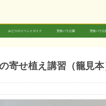
みどりのイベントガイド
荒牧バラ公園
荒牧バラ公
の寄せ植え講習（籠見本