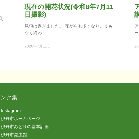
現在の開花状況(令和8年7月11
日撮影)
日)
見頃は過ぎました。 花がらも多くなり、まも
ア
なく終わ
ー
2026年7月11日
2
リンク集
Instagram
伊丹市ホームページ
伊丹市みどりの基本計画
伊丹市昆虫館