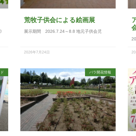
荒牧子供会による絵画展
◎
展示期間 2026.7.24～8.8 地元子供会児
2
2026年7月24日
2
イド
バラ開花情報